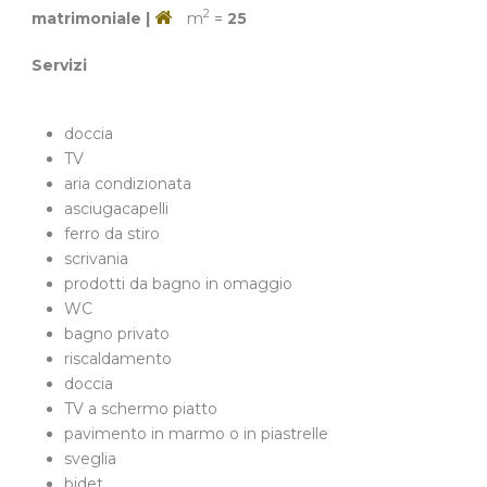
2
matrimoniale |
m
=
25
Servizi
doccia
TV
aria condizionata
asciugacapelli
ferro da stiro
scrivania
prodotti da bagno in omaggio
WC
bagno privato
riscaldamento
doccia
TV a schermo piatto
pavimento in marmo o in piastrelle
sveglia
bidet