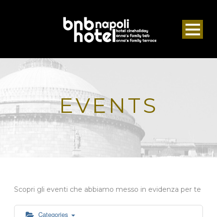
EVENTS
Scopri gli eventi che abbiamo messo in evidenza per te
Categories