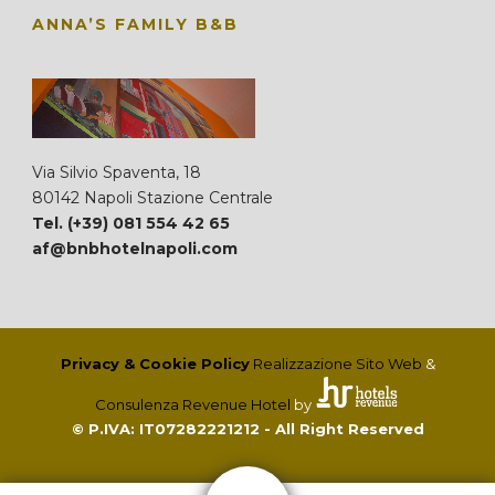
ANNA’S FAMILY B&B
Via Silvio Spaventa, 18
80142 Napoli Stazione Centrale
Tel. (+39) 081 554 42 65
af@bnbhotelnapoli.com
Privacy & Cookie Policy
Realizzazione Sito Web
&
Consulenza Revenue Hotel
by
© P.IVA: IT07282221212 - All Right Reserved